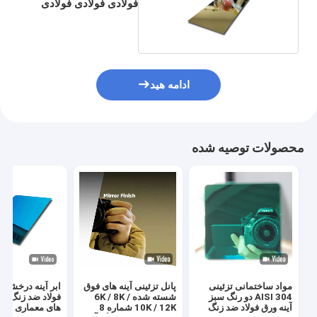
فولادی فولادی فولادی
ادامه هید
محصولات توصیه شده
مواد ساختمانی تزئینی
پانل تزئینی آینه های فوق
ابر آینه درخشش
AISI 304 دو رنگ سبز
شسته شده 6K / 8K /
فولاد ضد زنگ بر
آینه ورق فولاد ضد زنگ
10K / 12K شماره 8
های معماری مقا