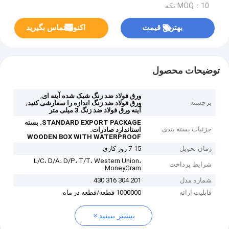
MOQ：10 تکه
بهترین قیمت
اکنون تماس بگیرید
توضیحات محصول
,
ورق فولاد ضد زنگ شیک شده آینه ای
برجسته
,
ورق فولاد ضد زنگ اندازه را سفارشی کنید
آینه ورق فولاد ضد زنگ 3 میلی متر
STANDARD EXPORT PACKAGE.
بسته
جزئیات بسته بندی
استاندارد صادرات.
WOODEN BOX WITH WATERPROOF
زمان تحویل
7-15 روز کاری
L/C، D/A، D/P، T/T، Western Union،
شرایط پرداخت
MoneyGram
شماره مدل
201 304 316 430
قابلیت ارائه
1000000 قطعه/قطعه در ماه
بیشتر ببینید