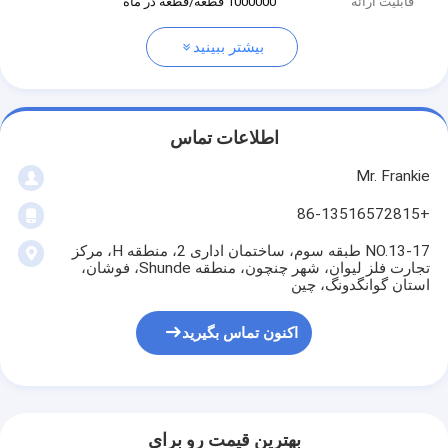
قابلیت ارائه
1000000 قطعه/قطعه در ماه
بیشتر ببینید
اطلاعات تماس
Mr. Frankie
+86-13516572815
NO.13-17 طبقه سوم، ساختمان اداری 2، منطقه H، مرکز
تجارت فلز لیوان، شهر چنچون، منطقه Shunde، فوشان،
استان گوانگدونگ، چین
اکنون تماس بگیرید
بهترين قيمت رو براي