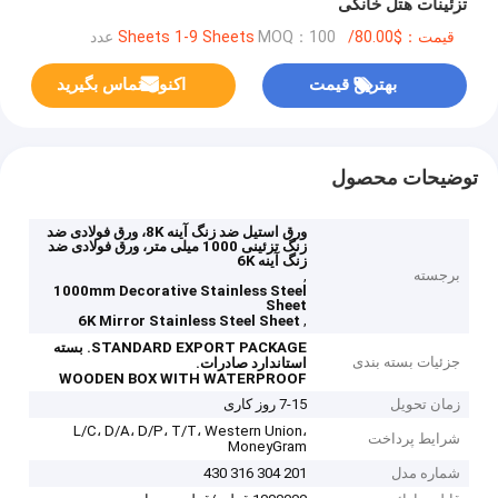
تزئینات هتل خانگی
قیمت：$80.00/Sheets 1-9 Sheets
MOQ：100 عدد
بهترین قیمت
اکنون تماس بگیرید
توضیحات محصول
ورق استیل ضد زنگ آینه 8K، ورق فولادی ضد
زنگ تزئینی 1000 میلی متر، ورق فولادی ضد
زنگ آینه 6K
برجسته
,
1000mm Decorative Stainless Steel
Sheet
,
6K Mirror Stainless Steel Sheet
STANDARD EXPORT PACKAGE.
بسته
جزئیات بسته بندی
استاندارد صادرات.
WOODEN BOX WITH WATERPROOF
زمان تحویل
7-15 روز کاری
L/C، D/A، D/P، T/T، Western Union،
شرایط پرداخت
MoneyGram
شماره مدل
201 304 316 430