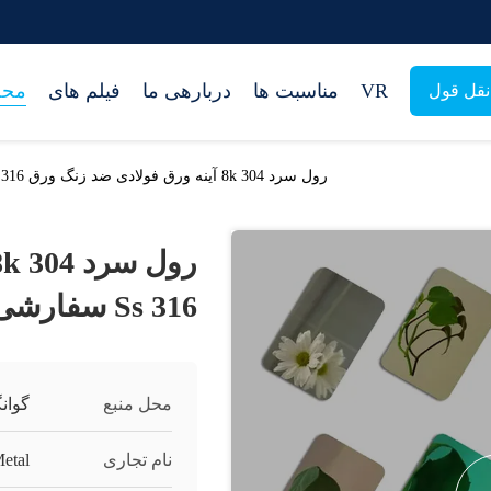
VR
مناسبت ها
دربارهی ما
فیلم های
محص
قل قول
رول سرد 304 8k آینه ورق فولادی ضد زنگ ورق 316 Ss سفارشی
316 Ss سفارشی
محل منبع
گوان
نام تجاری
etal