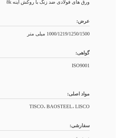
ورق های فولادی ضد زنگ با روکش آینه 8k
عرض:
1000/1219/1250/1500 میلی متر
گواهی:
ISO9001
مواد اصلی:
TISCO، BAOSTEEL، LISCO
سفارشی: