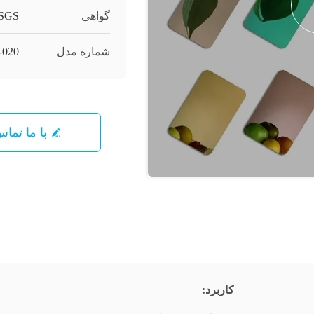
گواهی
/SGS
شماره مدل
-020
با ما تما
کاربرد: