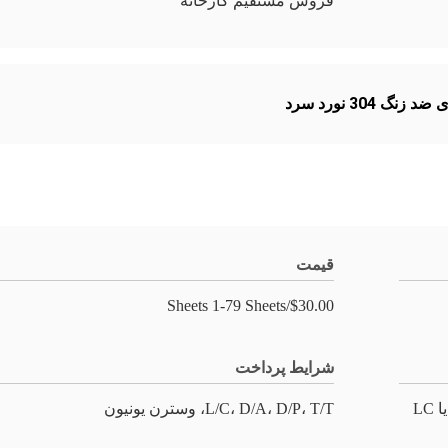
فروش مستقیم کارخانه
نگ 304 نورد سرد
قیمت
$30.00/Sheets 1-79 Sheets
شرایط پرداخت
L/C، D/A، D/P، T/T، وسترن یونیون