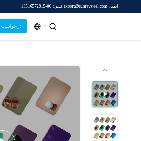
ایمیل export@sunraysteel.com
تلفن: 86-13516572815


درخواست ن