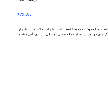
رنگ PVD
PVD مخفف Physical Vapor Deposition است.این فرآیندی است که در خلاء بالا در دماهای بین 150 تا 500 انجام می شود. PVD مخفف Physical Vapor Deposition است که در شرایط خلاء به استفاده از 
گ های موجود است، از جمله طلایی، مشکی، برنزی، آبی و غیره.