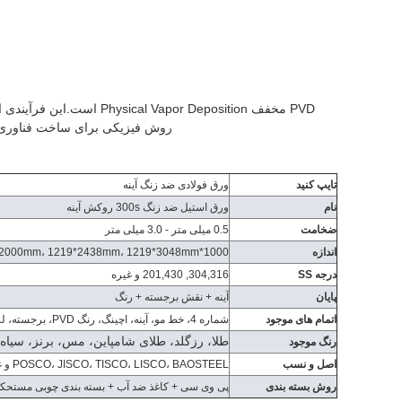
روش فیزیکی برای ساخت فناوری آ
تایپ کنید
ورق فولادی ضد زنگ آینه
نام
ورق استیل ضد زنگ 300s روکش آینه
ضخامت
0.5 میلی متر - 3.0 میلی متر
اندازه
1000*2000mm، 1219*2438mm، 1219*3048mm، حداکثر عرض سفارشی 1500mm
درجه SS
304,316, 201,430 و غیره
پایان
آینه + نقش برجسته + رنگ
اتمام های موجود
شماره 4، خط مو، آینه، اچینگ، رنگ PVD، برجسته، لرزش، سندبلاست، ترکیب، لمینیت و غیره
طلا، رزگلد، طلای شامپاین، مس، برنز، سیاه،
رنگ موجود
اصل و نسب
POSCO، JISCO، TISCO، LISCO، BAOSTEEL و غیره
روش بسته بندی
پی وی سی + کاغذ ضد آب + بسته بندی چوبی مستحکم 