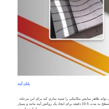
پایان آینه
روکش آینه ای با پردازش مکانیکی سطح با یک سری مواد ساینده به تدریج ریزتر ایجاد می شود.روش دیگر نورد خاصی استفاده می شود که می تواند ظاهر سایش مکانیکی را شبیه سازی کند.برای این مرحله، 
حذف خراش های عمیق ضروری است زیرا هر گونه نقص سطحی روی محصول نهایی بسیار محسوس خواهد بود.فرآیند نهایی شامل صاف کردن سطح به مدت 5-10 دقیقه برای ایجاد یک روکش آینه مانند و بسیار 
بازتابنده است.