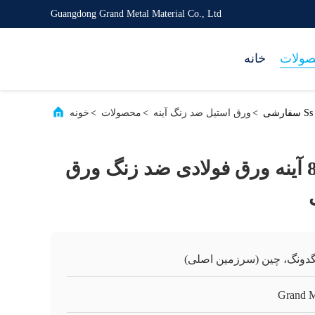
Guangdong Grand Metal Material Co., Ltd
ولات
خانه
>
ورق استیل ضد زنگ آینه
>
محصولات
>
خونه
رول سرد 304 8k آینه ورق فولادی ضد زنگ ورق
گدونگ، چین (سرزمین اصلی)
Grand M